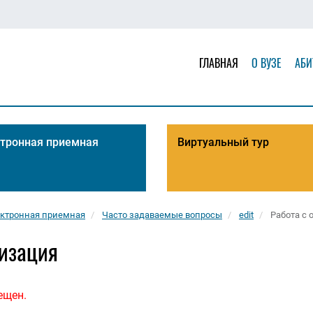
ГЛАВНАЯ
О ВУЗЕ
АБИ
тронная приемная
Виртуальный тур
ктронная приемная
Часто задаваемые вопросы
edit
Работа с
изация
ещен.