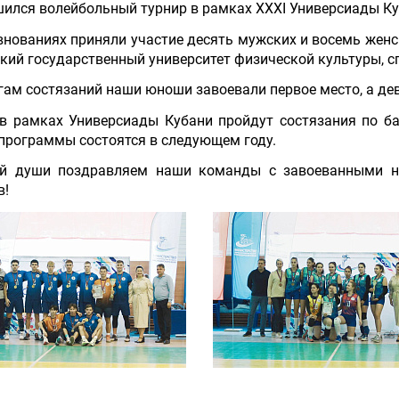
ился волейбольный турнир в рамках XXXI Универсиады Ку
внованиях приняли участие десять мужских и восемь жен
кий государственный университет физической культуры, с
гам состязаний наши юноши завоевали первое место, а д
в рамках Универсиады Кубани пройдут состязания по бас
программы состоятся в следующем году.
ей души поздравляем наши команды с завоеванными н
в!