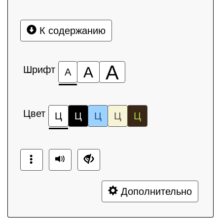
К содержанию
А
Шрифт
А
А
Цвет
Ц
Ц
Ц
Ц
Ц
Дополнительно