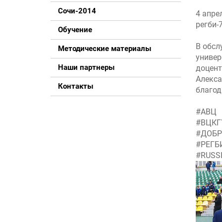
Сочи-2014
4 апре
регби-
Обучение
В обсл
Методические материалы
универ
Наши партнеры
доцент
Алекса
Контакты
благод
#АВЦ
#ВЦКГ
#ДОБР
#РЕГБ
#RUSS