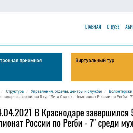
ГЛАВНАЯ
О ВУЗЕ
АБИ
тронная приемная
Виртуальный тур
Структура
Управления, отделы, центры и службы
Волонтерски
аснодаре завершился 5 тур "Лига Ставок - Чемпионат России по Регби - 
.04.2021 В Краснодаре завершился 5 
ионат России по Регби - 7" среди м