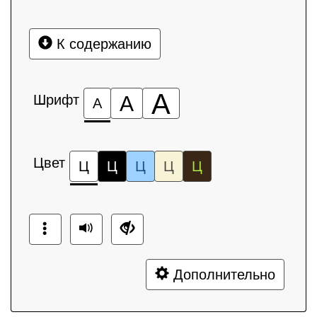
К содержанию
А
Шрифт
А
А
Цвет
Ц
Ц
Ц
Ц
Ц
Дополнительно