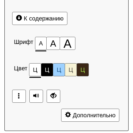
К содержанию
А
Шрифт
А
А
Цвет
Ц
Ц
Ц
Ц
Ц
Дополнительно