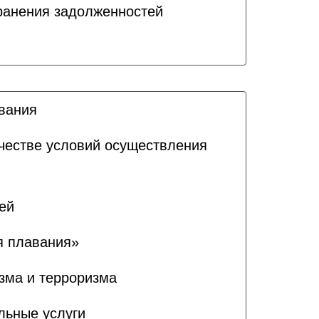
ранения задолженностей
ования
ачестве условий осуществления
ей
я плавания»
зма и терроризма
льные услуги