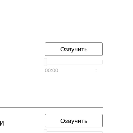
Озвучить
00:00
__:__
Озвучить
и