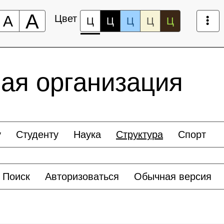
А
А
Цвет
Ц
Ц
Ц
Ц
Ц
ая организация
у
Студенту
Наука
Структура
Спорт
Поиск
Авторизоваться
Обычная версия