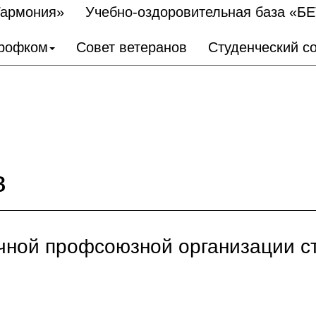
Гармония»
Учебно-оздоровительная база «Б
рофком
Совет ветеранов
Студенческий с
в
чной профсоюзной организации с