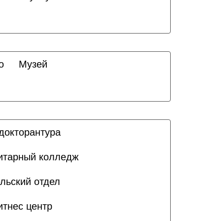
о
Музей
докторантура
итарный колледж
льский отдел
итнес центр