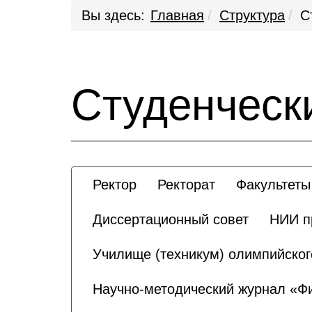
Вы здесь:
Главная
Структура
С
Студенческ
Ректор
Ректорат
Факультеты
Диссертационный совет
НИИ п
Училище (техникум) олимпийског
Научно-методический журнал «Физ