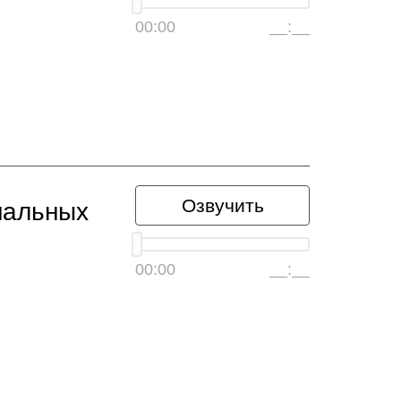
00:00
__:__
Озвучить
нальных
00:00
__:__