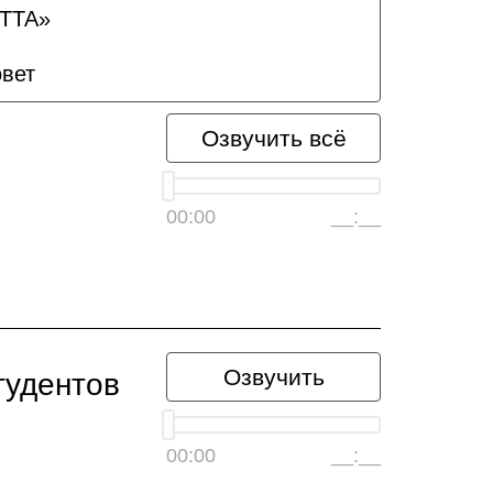
ЕТТА»
овет
Озвучить всё
00:00
__:__
Озвучить
тудентов
00:00
__:__