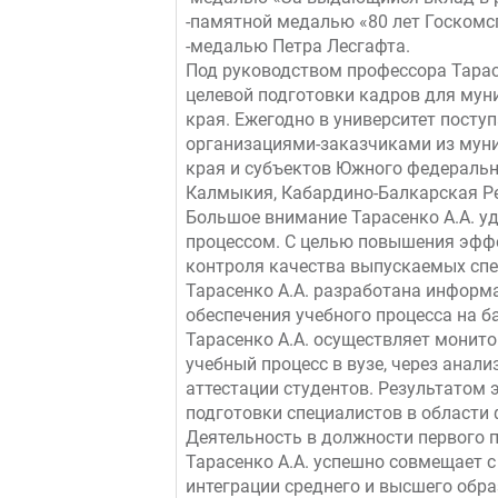
-памятной медалью «80 лет Госкомс
-медалью Петра Лесгафта.
Под руководством профессора Тарасе
целевой подготовки кадров для му
края. Ежегодно в университет пост
организациями-заказчиками из мун
края и субъектов Южного федеральн
Калмыкия, Кабардино-Балкарская Р
Большое внимание Тарасенко А.А. у
процессом. С целью повышения эфф
контроля качества выпускаемых сп
Тарасенко А.А. разработана информ
обеспечения учебного процесса на б
Тарасенко А.А. осуществляет монит
учебный процесс в вузе, через анал
аттестации студентов. Результатом
подготовки специалистов в области 
Деятельность в должности первого п
Тарасенко А.А. успешно совмещает 
интеграции среднего и высшего обра