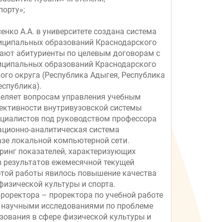
порту»;
нко А.А. в университете создана система
ниципальных образований Краснодарского
упают абитуриенты по целевым договорам с
иципальных образований Краснодарского
ого округа (Республика Адыгея, Республика
еспублика).
деляет вопросам управления учебным
ективности внутривузовской системы
ециалистов под руководством профессора
ационно-аналитическая система
азе локальной компьютерной сети.
оринг показателей, характеризующих
из результатов ежемесячной текущей
 этой работы явилось повышение качества
физической культуры и спорта.
роректора – проректора по учебной работе
с научными исследованиями по проблеме
зования в сфере физической культуры и