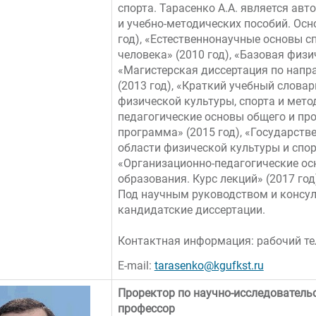
спорта. Тарасенко А.А. является ав
и учебно-методических пособий. Осн
год), «Естественнонаучные основы с
человека» (2010 год), «Базовая физи
«Магистерская диссертация по напр
(2013 год), «Краткий учебный слова
физической культуры, спорта и метод
педагогические основы общего и пр
программа» (2015 год), «Государств
области физической культуры и спорт
«Организационно-педагогические ос
образования. Курс лекций» (2017 год
Под научным руководством и консул
кандидатские диссертации.
Контактная информация: рабочий тел
E-mail:
tarasenko@kgufkst.ru
Проректор по научно-исследовательс
профессор