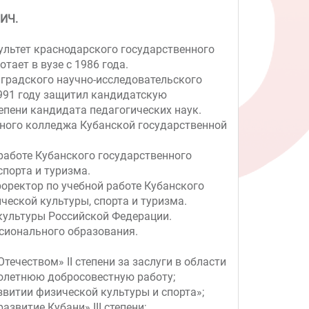
ИЧ.
ультет краснодарского государственного
тает в вузе с 1986 года.
градского научно-исследовательского
1991 году защитил кандидатскую
епени кандидата педагогических наук.
арного колледжа Кубанской государственной
 работе Кубанского государственного
спорта и туризма.
роректор по учебной работе Кубанского
ческой культуры, спорта и туризма.
культуры Российской Федерации.
сионального образования.
течеством» II степени за заслуги в области
голетнюю добросовестную работу;
звитии физической культуры и спорта»;
звитие Кубани» III степени;