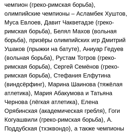
чемпион (греко-римская борьба),
олимпийские чемпионы – Асламбек Хуштов,
Муса Евлоев, Давит Чакветадзе (греко-
римская борьба), Белял Махов (вольная
борьба), призёры олимпийских игр Дмитрий
Ушаков (прыжки на батуте), Аниуар Гедуев
(вольная борьба), Рустам Тотров (греко-
римская борьба), Сергей Семёнов (греко-
римская борьба), Стефания Елфутина
(виндсёрфинг), Марина Шаинова (тяжёлая
атлетика), Мария Абакумова и Татьяна
Чернова (лёгкая атлетика), Елена
Орябинская (академическая гребля), Гоги
Когуашвили (греко-римская борьба), А.
Поддубская (тхэквондо), а также чемпионы