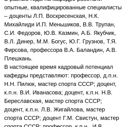
опытные, квалифицированные специалисты
– доценты Л.П. Воскресенская, Н.К.
Михайлиди И.П. Меньшиков, В.В. Трупан,
С.И. Федоров, Ю.В. Казмин, А.Б. Якубчик,
В.Л. Динер, М.М. Богус, Ю.Г. Грузнов, Т.Я.
Фирсова, профессора В.А. Баландин, А.В.
Плешкань.
В настоящее время кадровый потенциал
кафедры представляют: профессор, д.п.н.
Н.Н. Пилюк, мастер спорта СССР; доцент,
к.п.н. В.И. Иванасова; доцент, к.п.н. Н.В.
Береславская, мастер спорта СССР;
доцент, к.п.н. Л.В. Жигайлова, мастер
спорта СССР; доцент Г.М. Свистун, мастер
спорта СССР; профессор, к.п.н., И.В.