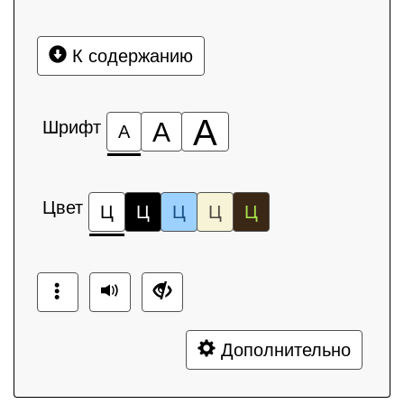
К содержанию
А
Шрифт
А
А
Цвет
Ц
Ц
Ц
Ц
Ц
Дополнительно