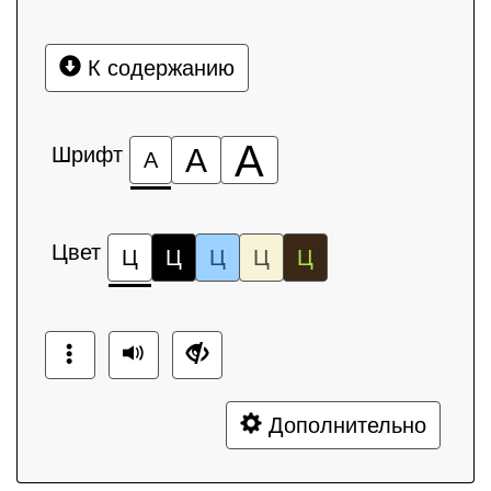
К содержанию
А
Шрифт
А
А
Цвет
Ц
Ц
Ц
Ц
Ц
Дополнительно