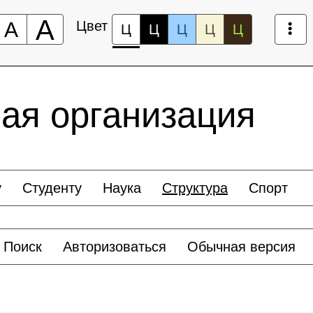
А
А
Цвет
Ц
Ц
Ц
Ц
Ц
ая организация
у
Студенту
Наука
Структура
Спорт
Поиск
Авторизоваться
Обычная версия