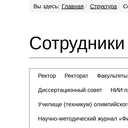
Вы здесь:
Главная
Структура
С
Сотрудники
Ректор
Ректорат
Факультеты
Диссертационный совет
НИИ п
Училище (техникум) олимпийског
Научно-методический журнал «Физ