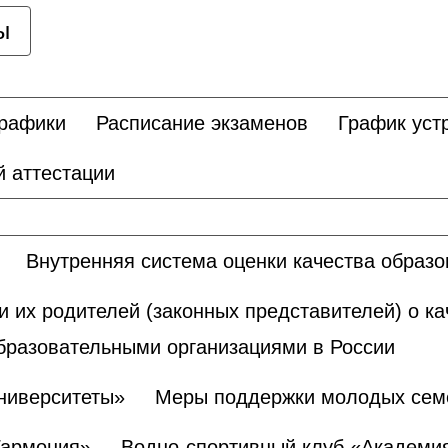
ы
графики
Расписание экзаменов
График уст
 аттестации
Внутренняя система оценки качества образ
и их родителей (законных представителей) о к
бразовательными организациями в России
ниверситеты»
Меры поддержки молодых сем
Гармония»
Водно-спортивный клуб «Академи