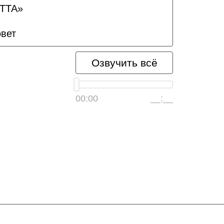
ЕТТА»
овет
Озвучить всё
00:00
__:__