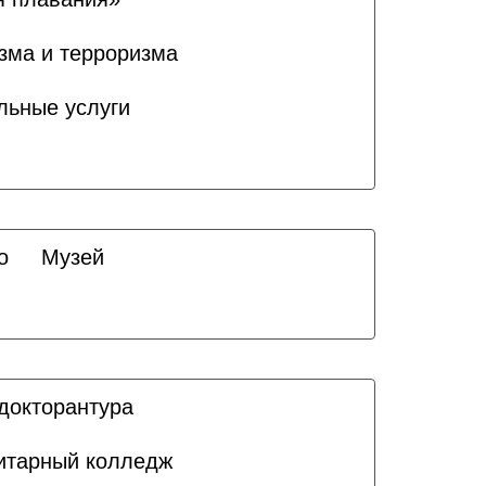
зма и терроризма
льные услуги
о
Музей
докторантура
итарный колледж