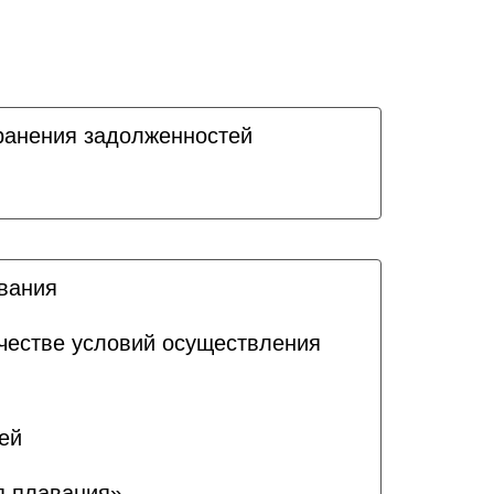
ранения задолженностей
ования
ачестве условий осуществления
ей
я плавания»