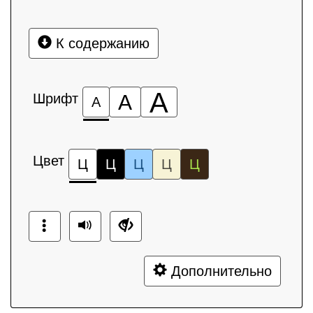
К содержанию
А
Шрифт
А
А
Цвет
Ц
Ц
Ц
Ц
Ц
Дополнительно