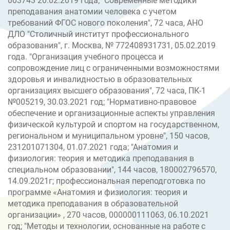
003743 20.02.2019 года; "Современные методики
преподавания анатомии человека с учетом
требований ФГОС нового поколения", 72 часа, АНО
ДЛО "Столичный институт профессионального
образования", г. Москва, № 772408931731, 05.02.2019
года. "Организация учебного процесса и
сопровождение лиц с ограниченными возможностями
здоровья и инвалидностью в образовательных
организациях высшего образования", 72 часа, ПК-1
№005219, 30.03.2021 год; "Нормативно-правовое
обеспечение и организационные аспекты управления
физической культурой и спортом на государственном,
региональном и муниципальном уровне", 150 часов,
231201071304, 01.07.2021 года; "Анатомия и
физиология: теория и методика преподавания в
специальном образовании", 144 часов, 180002796570,
14.09.2021г; профессиональная переподготовка по
программе «Анатомия и физиология: теория и
методика преподавания в образовательной
организации» , 270 часов, 000000111063, 06.10.2021
год; "Методы и технологии, основанные на работе с