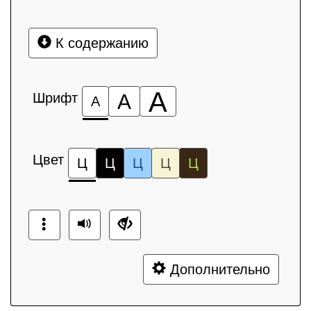
К содержанию
А
Шрифт
А
А
Цвет
Ц
Ц
Ц
Ц
Ц
Дополнительно