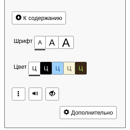
К содержанию
А
Шрифт
А
А
Цвет
Ц
Ц
Ц
Ц
Ц
Дополнительно