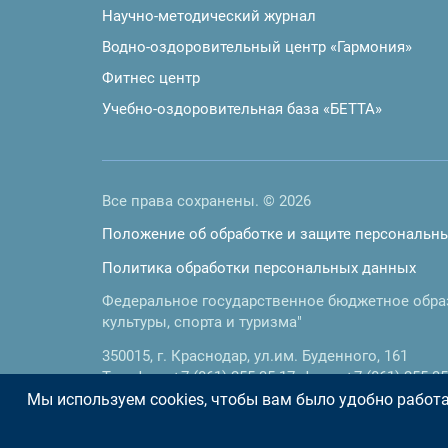
Научно-методический журнал
Водно-оздоровительный центр «Гармония»
Фитнес центр
Учебно-оздоровительная база «БЕТТА»
Все права сохранены. © 2026
Положение об обработке и защите персональн
Политика обработки персональных данных
Федеральное государственное бюджетное обра
культуры, спорта и туризма"
350015
,
г. Краснодар
,
ул.им. Буденного, 161
Телефон:
+7 (861) 255-35-17
, факс:
+7 (861) 255-35
E-mail:
doc@kgufkst.ru
Мы используем cookies, чтобы вам было удобно работат