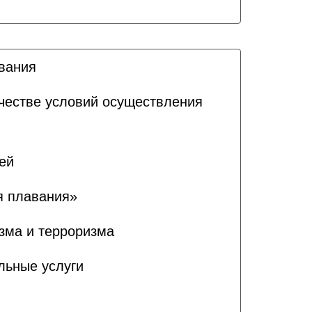
ования
ачестве условий осуществления
ей
я плавания»
зма и терроризма
льные услуги