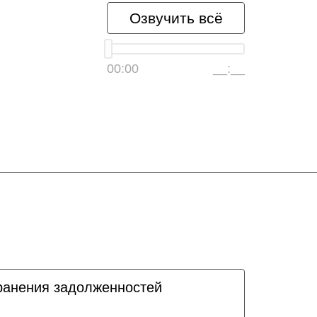
Озвучить всё
00:00
__:__
ранения задолженностей