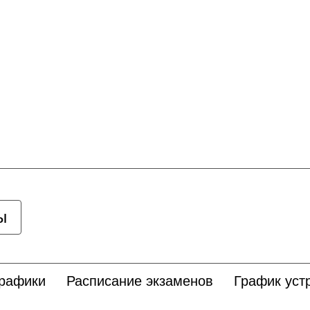
ы
графики
Расписание экзаменов
График уст