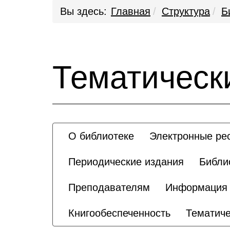
Вы здесь:
Главная
Структура
Б
Тематическ
О библиотеке
Электронные ре
Периодические издания
Библи
Преподавателям
Информация 
Книгообеспеченность
Тематиче