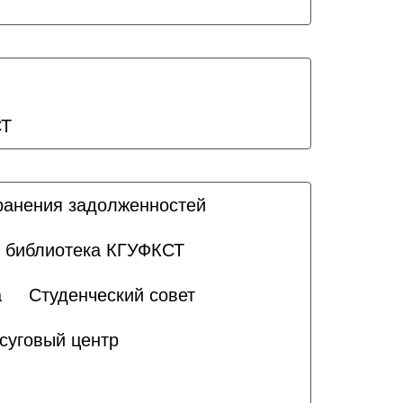
СТ
ранения задолженностей
 библиотека КГУФКСТ
а
Студенческий совет
суговый центр