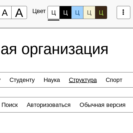
А
А
Цвет
Ц
Ц
Ц
Ц
Ц
ая организация
у
Студенту
Наука
Структура
Спорт
Поиск
Авторизоваться
Обычная версия