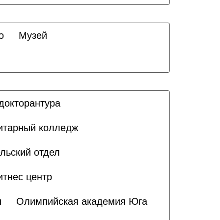
о
Музей
докторантура
итарный колледж
льский отдел
итнес центр
ы
Олимпийская академия Юга