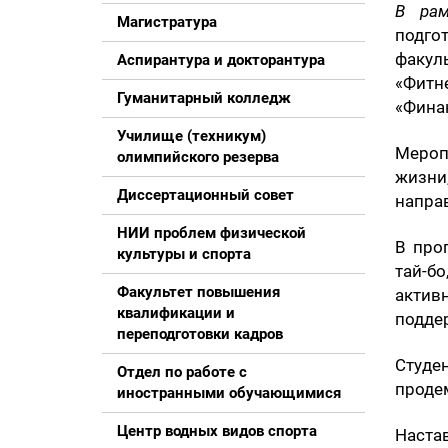
В рам
Магистратура
подго
факул
Аспирантура и докторантура
«Фитн
Гуманитарный колледж
«Фина
Училище (техникум)
Мероп
олимпийского резерва
жизн
Диссертационный совет
напра
НИИ проблем физической
В про
культуры и спорта
тай-б
Факультет повышения
актив
квалификации и
подде
переподготовки кадров
Студ
Отдел по работе с
проде
иностранными обучающимися
Центр водных видов спорта
Наста