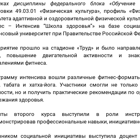
ках дисциплины федерального блока «Обучение 
товки 49.03.01 «Физическая культура», профиль «Фи
ьтета адаптивной и оздоровительной физической куль
ес – Интенсив “Школа здоровья”» на базе социа
нсовый университет при Правительстве Российской Ф
риятие прошло на стадионе «Труд» и было направл
и, повышение двигательной активности и зна
влениями фитнеса.
грамму интенсива вошли различные фитнес-форматы:
о, табата и хатха-йога. Участники смогли не толь
ности, но и получить практические рекомендации по 
ржания здоровья.
енты второго курса выступили в роли инстру
монстрировав профессиональные навыки, инициативнос
вником социальной инициативы выступила доцент 