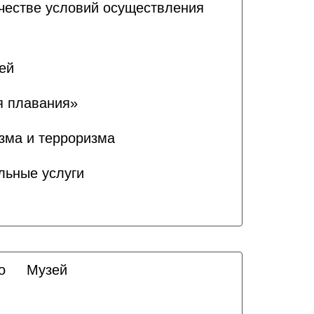
ачестве условий осуществления
ей
я плавания»
зма и терроризма
льные услуги
о
Музей