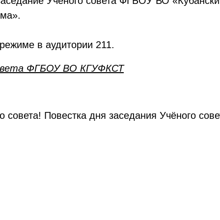
я заседание Учёного совета ФГБОУ ВО «Кубански
зма».
режиме в аудитории 211.
совета ФГБОУ ВО КГУФКСТ
 совета! Повестка дня заседания Учёного со