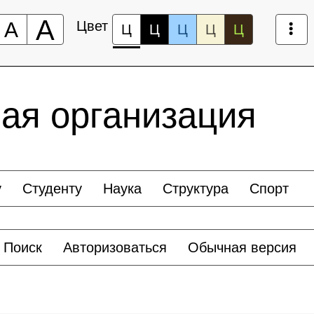
А
А
Цвет
Ц
Ц
Ц
Ц
Ц
ая организация
у
Студенту
Наука
Структура
Спорт
Поиск
Авторизоваться
Обычная версия