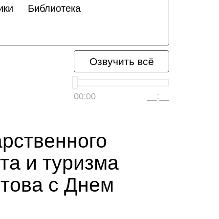
ики
Библиотека
Озвучить всё
00:00
__:__
арственного
та и туризма
това с Днем