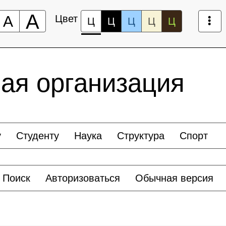
А
А
Цвет
Ц
Ц
Ц
Ц
Ц
ая организация
у
Студенту
Наука
Структура
Спорт
Поиск
Авторизоваться
Обычная версия