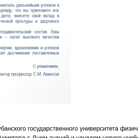
анского государственного университета физиче
метова с Днем знаний и началом нового учебн