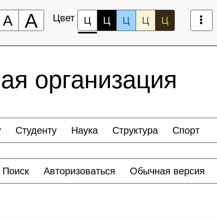
А
А
Цвет
Ц
Ц
Ц
Ц
Ц
ая организация
у
Студенту
Наука
Структура
Спорт
Поиск
Авторизоваться
Обычная версия