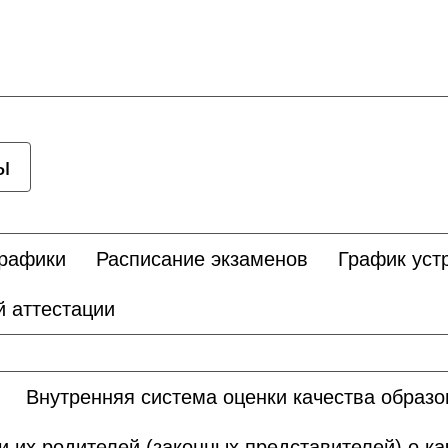
ы
графики
Расписание экзаменов
График уст
 аттестации
Внутренняя система оценки качества образ
и их родителей (законных представителей) о к