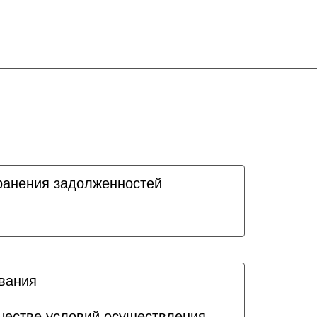
ранения задолженностей
ования
ачестве условий осуществления