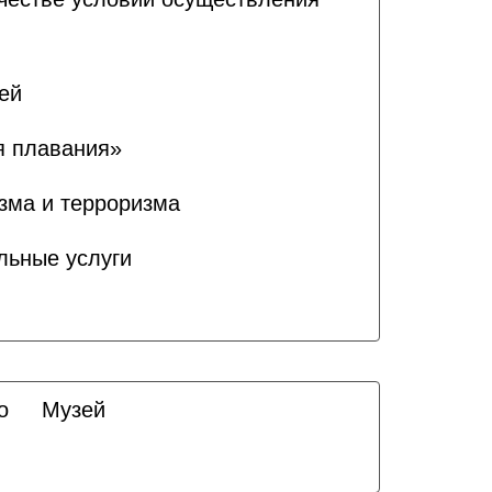
ей
я плавания»
зма и терроризма
льные услуги
о
Музей