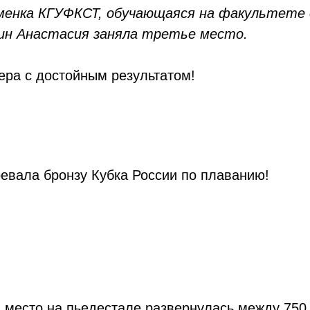
сменка КГУФКСТ, обучающаяся на факультете 
ин Анастасия заняла третье место.
ера с достойным результатом!
евала бронзу Кубка России по плаванию!
а место на пьедестале развернулась между 750