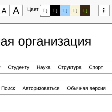
А
А
Цвет
Ц
Ц
Ц
Ц
Ц
ая организация
у
Студенту
Наука
Структура
Спорт
Поиск
Авторизоваться
Обычная версия