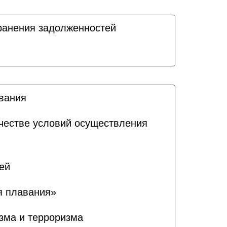
ранения задолженностей
ования
ачестве условий осуществления
ей
я плавания»
зма и терроризма