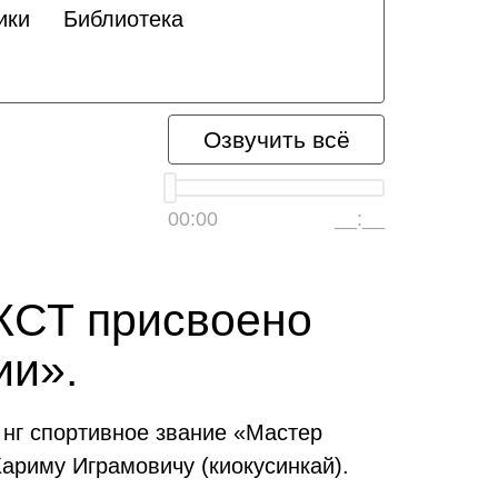
ики
Библиотека
Озвучить всё
00:00
__:__
КСТ присвоено
ии».
 нг спортивное звание «Мастер
ариму Играмовичу (киокусинкай).