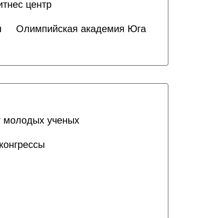
итнес центр
ы
Олимпийская академия Юга
т молодых ученых
конгрессы