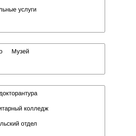
льные услуги
о
Музей
докторантура
итарный колледж
льский отдел