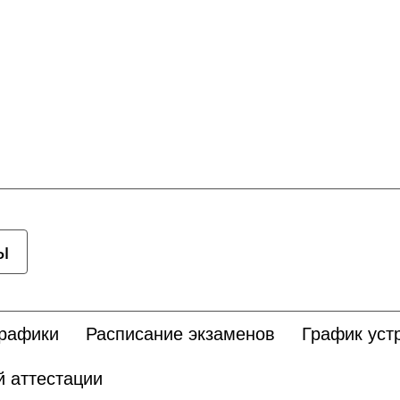
ы
графики
Расписание экзаменов
График уст
 аттестации