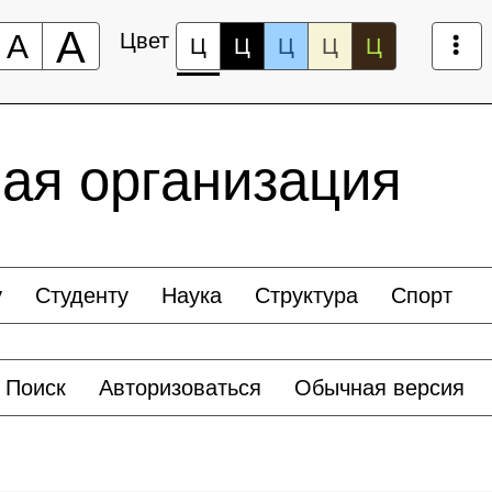
А
А
Цвет
Ц
Ц
Ц
Ц
Ц
ая организация
у
Студенту
Наука
Структура
Спорт
Поиск
Авторизоваться
Обычная версия