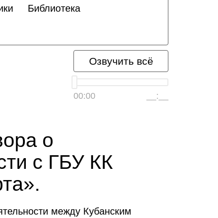
ики
Библиотека
Озвучить всё
00:00
__:__
вора о
сти с ГБУ КК
та».
еятельности между Кубанским