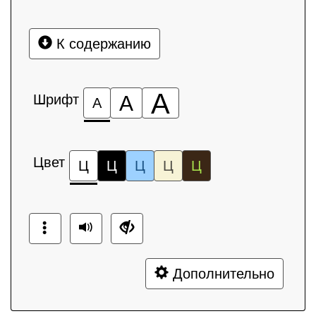
К содержанию
А
Шрифт
А
А
Цвет
Ц
Ц
Ц
Ц
Ц
Дополнительно