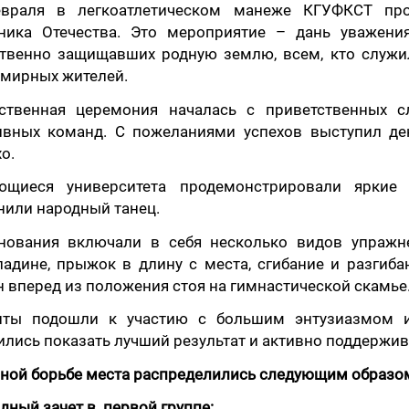
враля в легкоатлетическом манеже КГУФКСТ пр
ника Отечества. Это мероприятие – дань уважени
твенно защищавших родную землю, всем, кто служил
 мирных жителей.
ственная церемония началась с приветственных с
ивных команд. С пожеланиями успехов выступил де
о.
ющиеся университета продемонстрировали яркие
нили народный танец.
нования включали в себя несколько видов упражне
ладине, прыжок в длину с места, сгибание и разгиба
 вперед из положения стоя на гимнастической скамье
нты подошли к участию с большим энтузиазмом 
лись показать лучший результат и активно поддержив
рной борьбе места распределились следующим образо
дный зачет в первой группе: