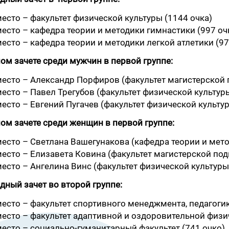
место – факультет физической культуры (1144 очка)
место – кафедра теории и методики гимнастики (997 оч
место – кафедра теории и методики легкой атлетики (97
ом зачете среди мужчин в первой группе:
место – Александр Порфиров (факультет магистерской 
место – Павел Трегубов (факультет физической культур
место – Евгений Пугачев (факультет физической культу
ом зачете среди женщин в первой группе:
место – Светлана Вашегунакова (кафедра теории и мет
место – Елизавета Ковина (факультет магистерской под
место – Ангелина Винс (факультет физической культуры
ный зачет во второй группе:
место – факультет спортивного менеджмента, педагогик
место – факультет адаптивной и оздоровительной физи
место – социально-гуманитарный факультет (741 очко)