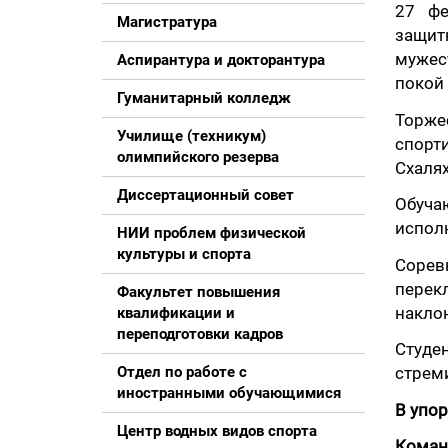
27 фе
Магистратура
защит
мужес
Аспирантура и докторантура
покой
Гуманитарный колледж
Торже
Училище (техникум)
спорт
олимпийского резерва
Схалях
Диссертационный совет
Обуча
испол
НИИ проблем физической
культуры и спорта
Сорев
перек
Факультет повышения
наклон
квалификации и
переподготовки кадров
Студе
Отдел по работе с
стреми
иностранными обучающимися
В упо
Центр водных видов спорта
Коман