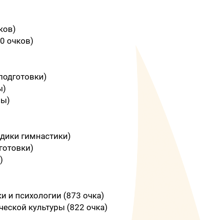
ков)
0 очков)
подготовки)
ы)
ры)
одики гимнастики)
готовки)
)
и и психологии (873 очка)
ческой культуры (822 очка)