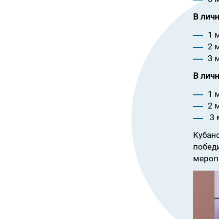
В личн
1 
2 
3 
В личн
1 
2 
3 
Кубан
побед
мероп