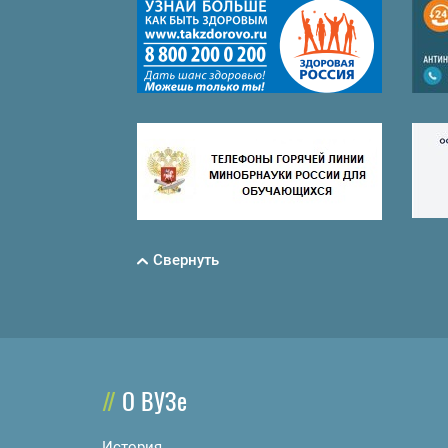
Свернуть
О ВУЗе
История