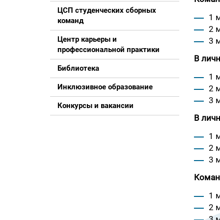
ЦСП студенческих сборных
1 
команд
2 
Центр карьеры и
3 
профессиональной практики
В личн
Библиотека
1 
Инклюзивное образование
2 
3 
Конкурсы и вакансии
В личн
1 
2 
3 
Команд
1 
2 
3 