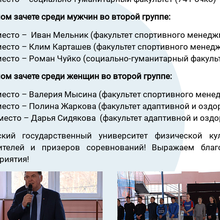
ом зачете среди мужчин во второй группе:
место – Иван Мельник (факультет спортивного менеджм
место – Клим Карташев (факультет спортивного менедж
место – Роман Чуйко (социально-гуманитарный факульт
ом зачете среди женщин во второй группе:
место – Валерия Мысина (факультет спортивного менед
место – Полина Жаркова (факультет адаптивной и оздо
место – Дарья Сидякова
(факультет адаптивной и озд
ский государственный университет физической ку
ителей и призеров соревнований! Выражаем благ
риятия!