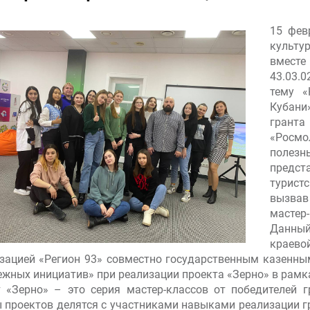
15 фев
культу
вместе
43.03.0
тему «
Кубани
гранта
«Росмо
полез
предст
турист
вызвав
мастер-
Данный
краево
зацией «Регион 93» совместно государственным казенн
жных инициатив» при реализации проекта «Зерно» в рамк
 «Зерно» – это серия мастер-классов от победителей 
 проектов делятся с участниками навыками реализации г