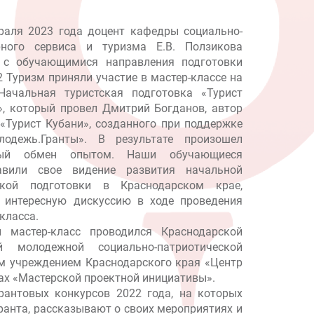
раля 2023 года доцент кафедры социально-
рного сервиса и туризма Е.В. Ползикова
 с обучающимися направления подготовки
2 Туризм приняли участие в мастер-классе на
Начальная туристская подготовка «Турист
», который провел Дмитрий Богданов, автор
 «Турист Кубани», созданного при поддержке
лодежь.Гранты». В результате произошел
ный обмен опытом. Наши обучающиеся
авили свое видение развития начальной
ской подготовки в Краснодарском крае,
 интересную дискуссию в ходе проведения
класса.
 мастер-класс проводился Краснодарской
й молодежной социально-патриотической
ым учреждением Краснодарского края «Центр
ах «Мастерской проектной инициативы».
грантовых конкурсов 2022 года, на которых
ранта, рассказывают о своих мероприятиях и