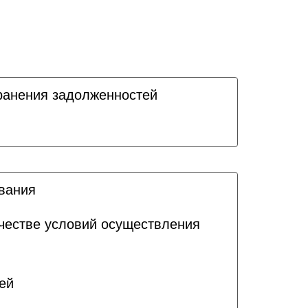
ранения задолженностей
ования
ачестве условий осуществления
ей