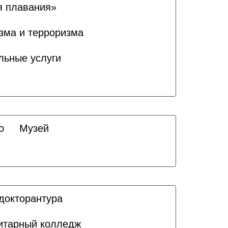
я плавания»
зма и терроризма
льные услуги
о
Музей
докторантура
итарный колледж