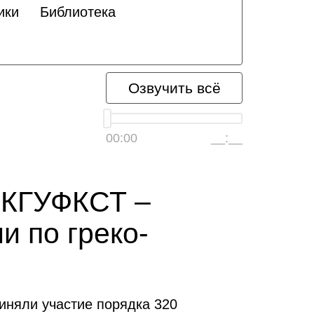
ики
Библиотека
Озвучить всё
00:00
__:__
 КГУФКСТ –
и по греко-
иняли участие порядка 320