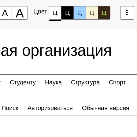
А
А
Цвет
Ц
Ц
Ц
Ц
Ц
ая организация
у
Студенту
Наука
Структура
Спорт
Поиск
Авторизоваться
Обычная версия