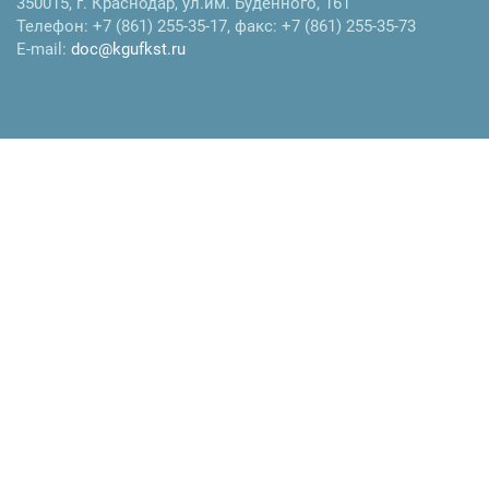
350015
,
г. Краснодар
,
ул.им. Буденного, 161
Телефон:
+7 (861) 255-35-17
, факс:
+7 (861) 255-35-73
E-mail:
doc@kgufkst.ru