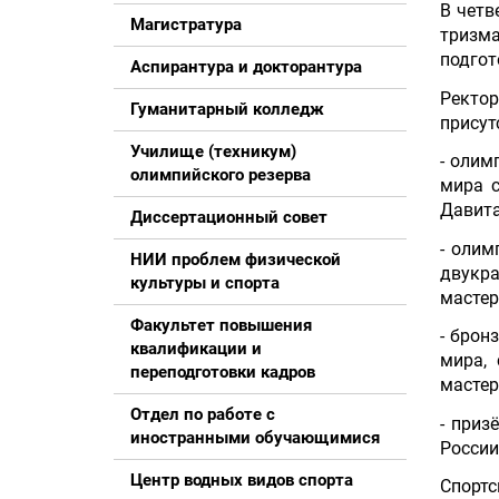
В четв
Магистратура
тризма
подгот
Аспирантура и докторантура
Ректо
Гуманитарный колледж
присут
Училище (техникум)
- олим
олимпийского резерва
мира с
Давита
Диссертационный совет
- олим
НИИ проблем физической
двукра
культуры и спорта
мастер
Факультет повышения
- брон
квалификации и
мира, 
переподготовки кадров
мастер
Отдел по работе с
- приз
иностранными обучающимися
России
Центр водных видов спорта
Спортс