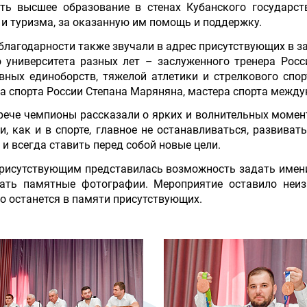
ть высшее образование в стенах Кубанского государст
 и туризма, за оказанную им помощь и поддержку.
благодарности также звучали в адрес присутствующих в з
 университета разных лет – заслуженного тренера Рос
вных единоборств, тяжелой атлетики и стрелкового спо
а спорта России Степана Маряняна, мастера спорта между
рече чемпионы рассказали о ярких и волнительных момент
и, как и в спорте, главное не останавливаться, развиват
 и всегда ставить перед собой новые цели.
рисутствующим представилась возможность задать имен
ать памятные фотографии. Мероприятие оставило неиз
о останется в памяти присутствующих.