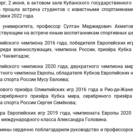
ерг, 2 июня, в актовом зале Кубанского государственного
 прошла встреча студентов с известными спортсменам
овки 2022 года.
р университета, профессор Султан Меджидович Ахметов
ствующим на встрече юным воспитанникам спортивных шко
пийского чемпиона 2016 года, победителя Европейских иг
реди военнослужащих, чемпиона России, призёра Кубка
 Чакветадзе;
пийского чемпиона 2020 года, двукратного чемпиона мир
тного чемпиона Европы, обладателя Кубков Европейских н
а спорта России Мусу Евлоева;
зового призёра Олимпийских игр 2016 года в Рио-де-Жане
серебряного призёра Кубка мира, серебряного призёра
а спорта России Сергея Семёнова;
ёра Европейских игр 2019 года, чемпионата Европы 2020
 международного класса Александра Головина.
мены сердечно поблагодарили руководство и профессорск