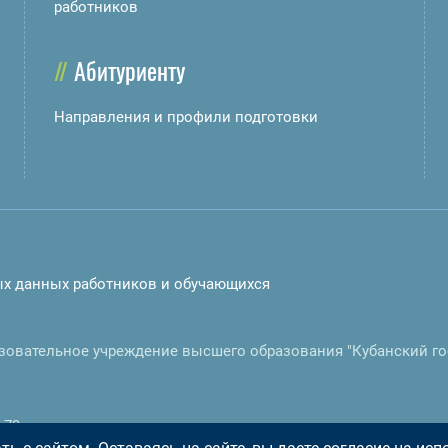
работников
Абитуриенту
Направления и профили подготовки
ых данных работников и обучающихся
зовательное учреждение высшего образования "Кубанский г
-73