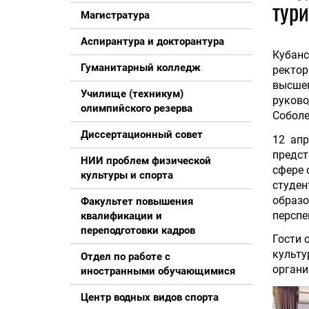
тури
Магистратура
Аспирантура и докторантура
Кубанс
Гуманитарный колледж
ректор
высшег
Училище (техникум)
руков
олимпийского резерва
Соболе
Диссертационный совет
12 ап
предст
НИИ проблем физической
сфере 
культуры и спорта
студе
образо
Факультет повышения
перспе
квалификации и
переподготовки кадров
Гости 
культ
Отдел по работе с
органи
иностранными обучающимися
Центр водных видов спорта