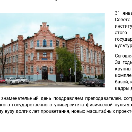
31 янв
Совет
институ
этого
госуд
культур
Сегодн
За год
крупны
компле
базой, 
кадры 
 знаменательный день поздравляем преподавателей, сотр
кого государственного университета физической культу
у вузу долгих лет процветания, новых масштабных проект