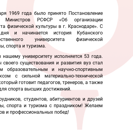
аря 1969 года было принято Постановление
а Министров РСФСР «Об организации
та физической культуры в г. Краснодаре». С
 дня и начинается история Кубанского
арственного университета физической
ы, спорта и туризма.
я нашему университету исполняется 53 года.
ы своего существования и развития вуз стал
м образовательным и научно-спортивным
ксом с сильной материально-технической
который готовит педагогов, тренеров, а также
для спорта высших достижений.
удников, студентов, абитуриентов и друзей
ры, спорта и туризма с праздником! Желаем
ов и профессиональных побед!