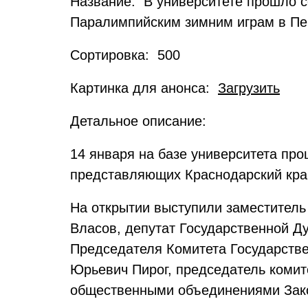
Название: В университете прошло 
Паралимпийским зимним играм в Пе
Сортировка: 500
Картинка для анонса:
Загрузить
Детальное описание:
14 января на базе университета про
представляющих Краснодарский край
На от
крытии выступили заместитель
Власов, депутат Государс
твенной Д
Председателя Комитета Государстве
Юрьевич Пирог,
председатель комит
общественными объединениями Зако