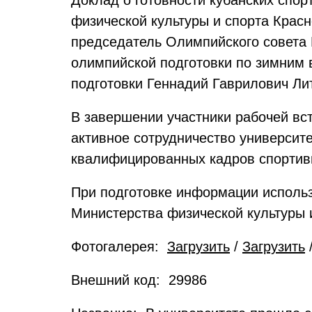
Доклад о готовности кубанских спо
физической культуры и спорта Крас
председатель Олимпийского совета 
олимпийской подготовки по зимним 
подготовки Геннадий Гаврилович Ли
В завершении участники рабочей вс
активное сотрудничество университ
квалифицированных кадров спортив
При подготовке информации испол
Министерства физической культуры 
Фотогалерея:
Загрузить
/
Загрузить
Внешний код: 29986