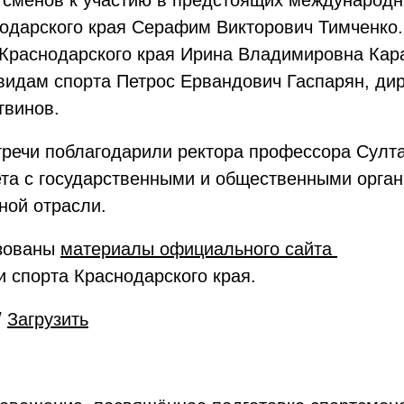
ртсменов к участию в предстоящих международ
нодарского края Сераф
им Викторович Тимченко
Краснодарского края Ирина Владимировна Кар
видам спорта Петрос Ервандович Гаспарян, ди
твинов.
тречи поблагодарили ректора профессора Султ
ета с государственными и общественными орган
ной отрасли.
ьзованы
материалы официального сайта
и спорта Краснодарского края.
/
Загрузить