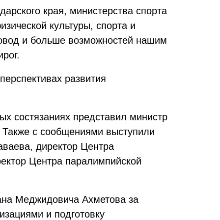
арского края, министерства спорта
изической культуры, спорта и
повод и больше возможностей нашим
рог.
перспективах развити
я
ных состязаниях представил министр
. Также с сообщениями выступили
аваева, директор Центра
ректор Центра паралимпийской
ана Меджидовича Ахметова за
изациями и подготовку