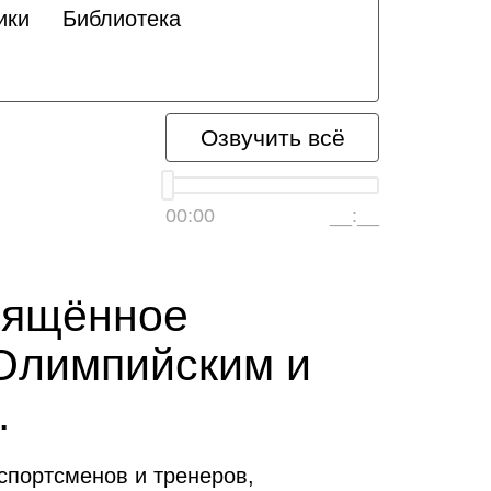
ики
Библиотека
Озвучить всё
00:00
__:__
вящённое
 Олимпийским и
.
спортсменов и тренеров,