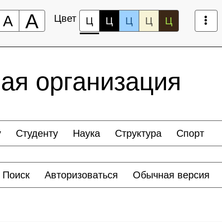
А
А
Цвет
Ц
Ц
Ц
Ц
Ц
ая организация
у
Студенту
Наука
Структура
Спорт
Поиск
Авторизоваться
Обычная версия