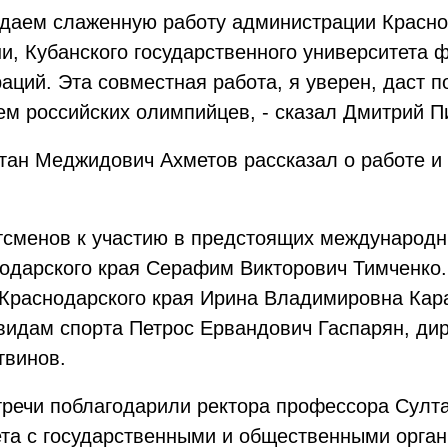
даем слаженную работу администрации Краснод
и, Кубанского государственного университета ф
аций. Эта совместная работа, я уверен, даст 
м российских олимпийцев, - сказал Дмитрий Пи
тан Меджидович Ахметов рассказал о работе и 
ртсменов к участию в предстоящих международ
нодарского края Сераф
им Викторович Тимченко
Краснодарского края Ирина Владимировна Кар
видам спорта Петрос Ервандович Гаспарян, ди
твинов.
тречи поблагодарили ректора профессора Султ
ета с государственными и общественными орган