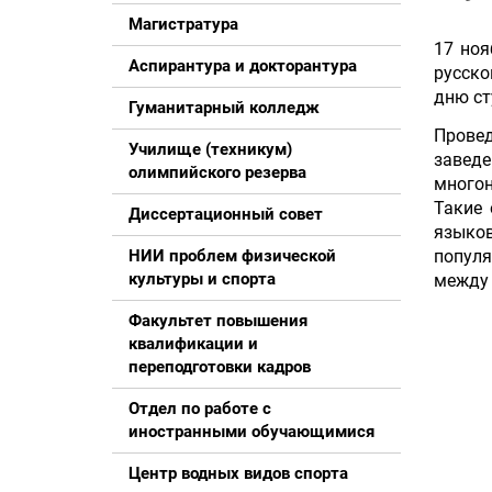
Магистратура
17 ноя
Аспирантура и докторантура
русск
дню ст
Гуманитарный колледж
Прове
Училище (техникум)
заведе
олимпийского резерва
многон
Такие
Диссертационный совет
языко
популя
НИИ проблем физической
культуры и спорта
между 
Факультет повышения
квалификации и
переподготовки кадров
Отдел по работе с
иностранными обучающимися
Центр водных видов спорта