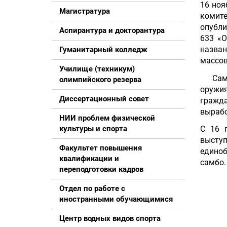
16 но
Магистратура
комите
опубли
Аспирантура и докторантура
633 «О
назван
Гуманитарный колледж
массов
Училище (техникум)
Самбо 
олимпийского резерва
оружия
Диссертационный совет
гражда
вырабо
НИИ проблем физической
культуры и спорта
С 16 
выступ
Факультет повышения
единоб
квалификации и
самбо.
переподготовки кадров
Отдел по работе с
иностранными обучающимися
Центр водных видов спорта