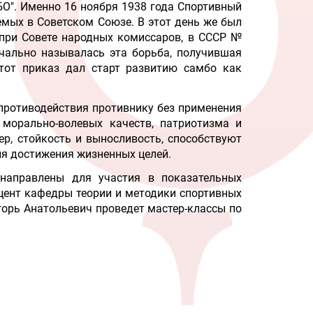
БО". Именно 16 ноября 1938 года Спортивный
уемых в Советском Союзе.
В этот день же был
 при Совете народных комиссаров, в СССР №
ачально называлась эта борьба, получившая
Этот приказ дал старт развитию самбо как
противодействия противнику без применения
 морально-волевых качеств, патриотизма и
р, стойкость и выносливость, способствуют
я достижения жизненных целей.
 направлены для участия в п
оказательных
цент кафедры теории и методики спортивных
горь Анатольевич проведет маст
ер-классы по