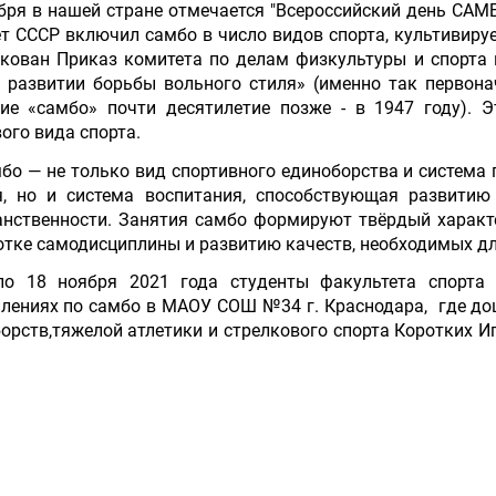
ября
в нашей стране отмечается "Всероссийский день САМ
т СССР включил самбо в число видов спорта, культивир
кован Приказ комитета по делам физкультуры и спорта
 развитии борьбы вольного стиля» (именно так первон
ие «самбо» почти десятилетие позже - в 1947 году). 
ого вида спорта.
— не только вид спортивного единоборства и система 
, но и система воспитания, способствующая развитию
нственности. Занятия самбо формируют твёрдый характе
тке самодисциплины и развитию качеств, необходимых дл
по 18 ноября 2021 года с
туденты факультета спорта
лениях по самбо в МА
ОУ СОШ №34 г. Краснодара, где д
о
орств,тяжелой атлетики и стрелкового спорта Коротких И