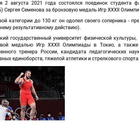
я 2 августа 2021 года состоялся поединок студента ф
) Сергея Семенова за бронзовую медаль Игр XXXII Олимпи
вой категории до 130 кг он одолел своего соперника - пр
нему результативному действию).
ский государственный университет физической культуры,
овой медалью Игр XXXII Олимпиады в Т
окио, а также
енного тренера Росси
и, кандидата педагогических на
вных единоборств, тяжелой атлетики и стрелкового спорта