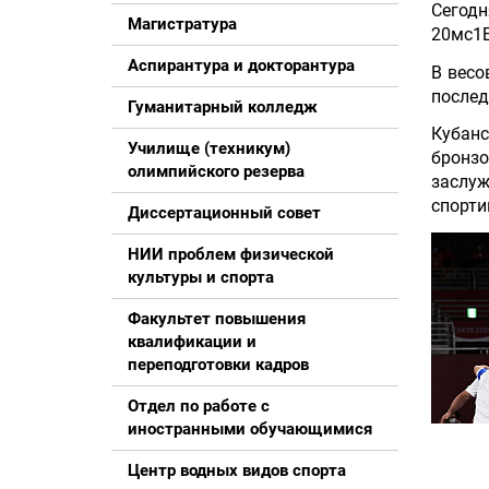
Сегодн
Магистратура
20мс1Б
Аспирантура и докторантура
В весо
послед
Гуманитарный колледж
Кубан
Училище (техникум)
бронз
олимпийского резерва
заслуж
спорти
Диссертационный совет
НИИ проблем физической
культуры и спорта
Факультет повышения
квалификации и
переподготовки кадров
Отдел по работе с
иностранными обучающимися
Центр водных видов спорта