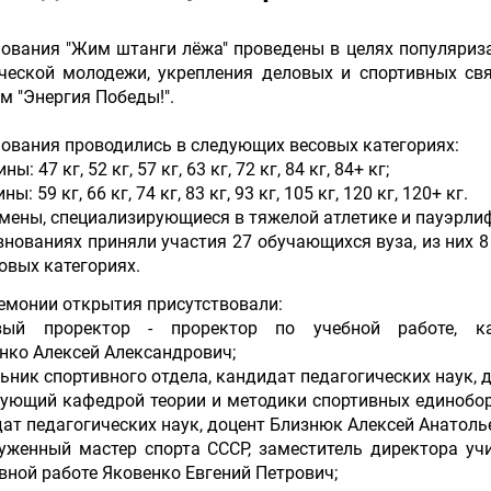
ования "Жим штанги лёжа" проведены в целях популяриза
ческой молодежи, укрепления деловых и спортивных с
м "Энергия Победы!".
ования проводились в следующих весовых категориях:
ны: 47 кг, 52 кг, 57 кг, 63 кг, 72 кг, 84 кг, 84+ кг;
ны: 59 кг, 66 кг, 74 кг, 83 кг, 93 кг, 105 кг, 120 кг, 120+ кг.
мены, специализирующиеся в тяжелой атлетике и пауэрлиф
внованиях приняли участия 27 обучающихся вуза, из них 
совых категориях.
емонии открытия присутствовали:
вый проректор - проректор по учебной работе, ка
нко Алексей Александрович;
льник спортивного отдела, кандидат педагогических наук, 
дующий кафедрой теории и методики спортивных единоборс
ат педагогических наук, доцент Близнюк Алексей Анатоль
уженный мастер спорта СССР, заместитель директора уч
вной работе Яковенко Евгений Петрович;