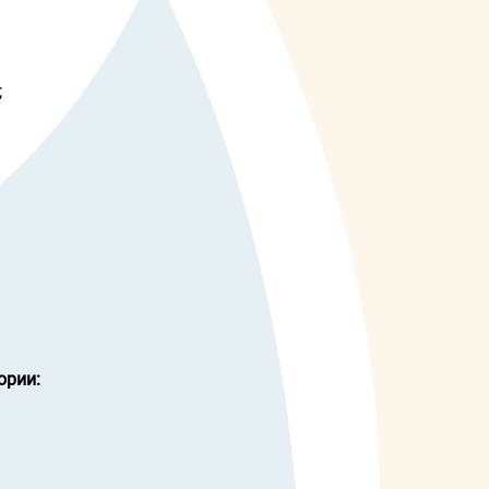
;
ории: