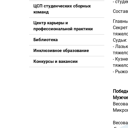
- студ
ЦСП студенческих сборных
Состав
команд
Главны
Центр карьеры и
Секрет
профессиональной практики
тяжело
Библиотека
Судьи:
- Лазь
Инклюзивное образование
тяжело
- Кузн
Конкурсы и вакансии
тяжело
- Рыжо
Победи
Мужчи
Весова
Микроп
Весова