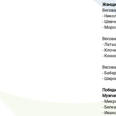
Женщ
Весова
- Нико
- Шевч
- Моро
Весова
- Латы
- Клоч
- Конн
Весова
- Баба
- Широ
Победи
Мужчи
- Микр
- Белк
- Иван