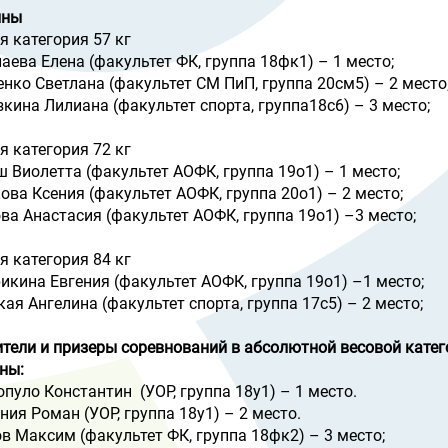
ины
я категория 57 кг
лаева Елена (факультет ФК, группа 18фк1) – 1 место;
енко Светлана (факультет СМ ПиП, группа 20см5) – 2 место
зкина Лилиана (факультет спорта, группа18с6) – 3 место;
я категория 72 кг
ш Виолетта (факультет АОФК, группа 19о1) – 1 место;
кова Ксения (факультет АОФК, группа 20о1) – 2 место;
ова Анастасия (факультет АОФК, группа 19о1) –3 место;
я категория 84 кг
рикина Евгения (факультет АОФК, группа 19о1) –1 место;
кая Ангелина (факультет спорта, группа 17с5) – 2 место;
тели и призеры соревнований в абсолютной весовой катег
ны:
опуло Константин (УОР, группа 18у1) – 1 место.
ания Роман (УОР, группа 18у1) – 2 место.
ов Максим (факультет ФК, группа 18фк2) – 3 место;