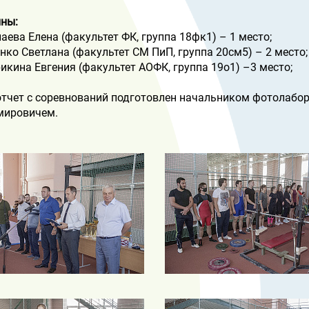
ны:
лаева Елена (факультет ФК, группа 18фк1) – 1 место;
нко Светлана (факультет СМ ПиП, группа 20см5) – 2 место;
рикина Евгения (факультет АОФК, группа 19о1) –3 место;
чет с соревнований подготовлен начальником фотолабо
мировичем.