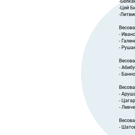
-Белка
-Цей Би
-Литви
Весова
- Иван
- Гале
- Рушак
Весова
- Абиб
- Банн
Весова
- Аруш
- Цагар
- Левч
Весова
- Шато