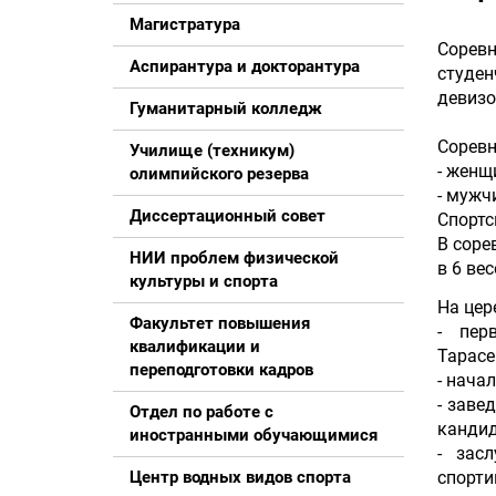
Магистратура
Соревн
Аспирантура и докторантура
студен
девизо
Гуманитарный колледж
Соревн
Училище (техникум)
- женщи
олимпийского резерва
- мужчи
Диссертационный совет
Спортс
В соре
НИИ проблем физической
в 6 ве
культуры и спорта
На цер
Факультет повышения
- пер
квалификации и
Тарасе
переподготовки кадров
- нача
- заве
Отдел по работе с
кандид
иностранными обучающимися
- засл
спорти
Центр водных видов спорта