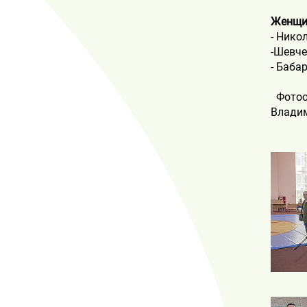
Женщи
- Нико
-Шевче
- Баба
Фотоот
Влади