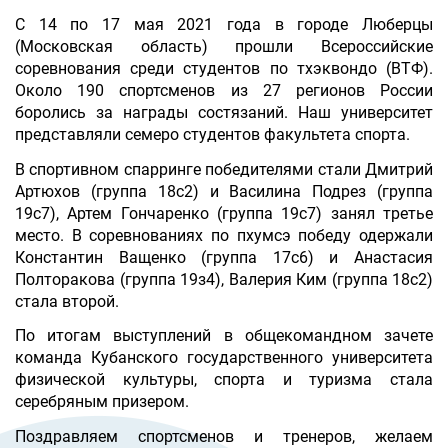
С 14 по 17 мая 2021 года в городе Люберцы
(Московская область) прошли Всероссийские
соревнования среди студентов по тхэквондо (ВТФ).
Около 190 спортсменов из 27 регионов России
боролись за награды состязаний. Наш университет
представляли семеро студентов факультета спорта.
В спортивном спарринге победителями стали Дмитрий
Артюхов (группа 18с2) и Василина Подрез (группа
19с7), Артем Гончаренко (группа 19с7) занял третье
место. В соревнованиях по пхумсэ победу одержали
Константин Ващенко (группа 17с6) и Анастасия
Полторакова (группа 19
з4),
Валерия Ким (группа 18с2)
стала второй.
По итогам выступлений в общекомандном зачете
команда Кубанского государственного университета
физической культуры, спорта и туризма стала
серебряным призером.
Поздравляем спортсменов и тренеров, желаем