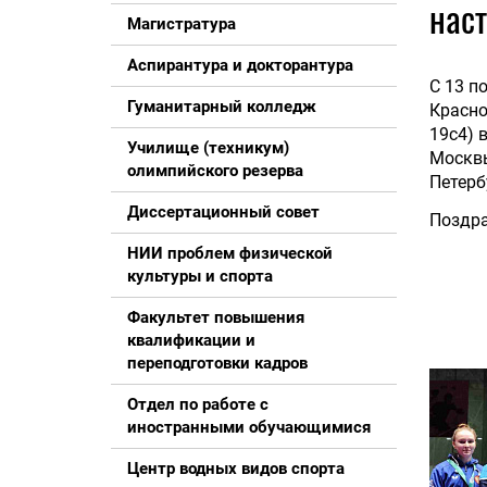
наст
Магистратура
Аспирантура и докторантура
С 13 п
Гуманитарный колледж
Красно
19с4) 
Училище (техникум)
Москв
олимпийского резерва
Петерб
Диссертационный совет
Поздра
НИИ проблем физической
культуры и спорта
Факультет повышения
квалификации и
переподготовки кадров
Отдел по работе с
иностранными обучающимися
Центр водных видов спорта