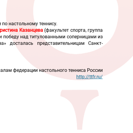
 по настольному теннису.
ристина Казанцев
а
(факультет спорта, группа
и победу над титулованными соперницами из
а» досталась представительницам Санкт-
алам федерации настольного тенниса России
http://ttfr.ru/