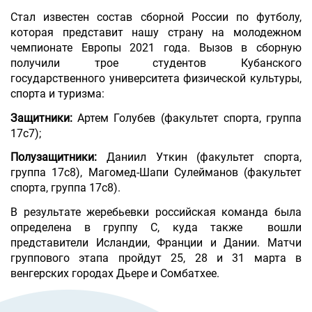
Стал известен состав сборной России по футболу,
которая представит нашу страну на молодежном
чемпионате Европы 2021 года. Вызов в сборную
получили трое студентов Кубанского
государственного университета физической культуры,
спорта и туризма:
Защитники:
Артем Голубев (факультет спорта, группа
17с7);
По
лузащитники:
Даниил Уткин (факультет спорта,
группа 17с8), Магомед-Шапи Сулейманов (факультет
спорта, гр
уппа 17с8).
В результате ж
ереб
ьевки российская
команда была
оп
ределена в групп
у
C, куда также
вошли
представители
Исландии, Ф
ранции и Дании. Матчи
группового эта
па пройдут 25, 28 и 31 марта в
венгерских городах Дьере и Сомбатхее.