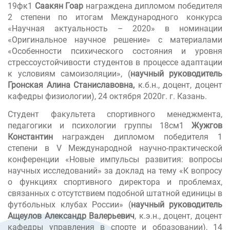
19фк1
Саакян Гоар
награждена дипломом победителя
2 степени по итогам Международного конкурса
«Научная актуальность – 2020» в номинации
«Оригинальное научное решение» с материалами
«Особенности психического состояния и уровня
стрессоустойчивости студентов в процессе адаптации
к условиям самоизоляции», (
научный руководитель
Гронская Алина Станиславовна,
к.б.н., доцент, доцент
кафедры физиологии), 24 октября 2020г. г. Казань.
Студент факультета спортивного менеджмента,
педагогики и психологии группы 18см1
Жужгов
Константин
награжден дипломом победителя 1
степени в V Международной научно-практической
конференции «Новые импульсы развития: вопросы
научных исследований» за доклад на тему «К вопросу
о функциях спортивного директора и проблемах,
связанных с отсутствием подобной штатной единицы в
футбольных клубах России» (
научный руководитель
Ащеулов Александр Валерьевич
, к.э.н., доцент, доцент
кафедры управления в спорте и образовании), 14