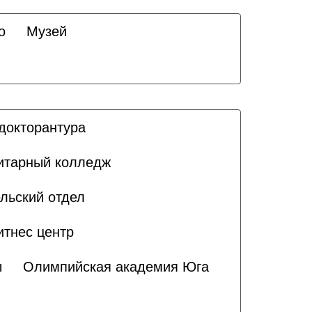
о
Музей
докторантура
итарный колледж
льский отдел
итнес центр
ы
Олимпийская академия Юга