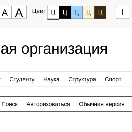
А
А
Цвет
Ц
Ц
Ц
Ц
Ц
ая организация
у
Студенту
Наука
Структура
Спорт
Поиск
Авторизоваться
Обычная версия