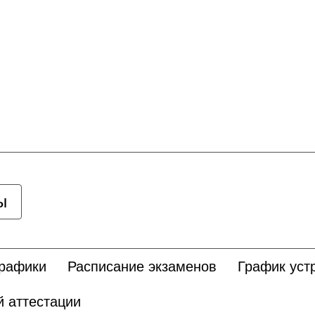
ы
графики
Расписание экзаменов
График уст
 аттестации