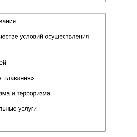
ования
ачестве условий осуществления
ей
я плавания»
зма и терроризма
льные услуги