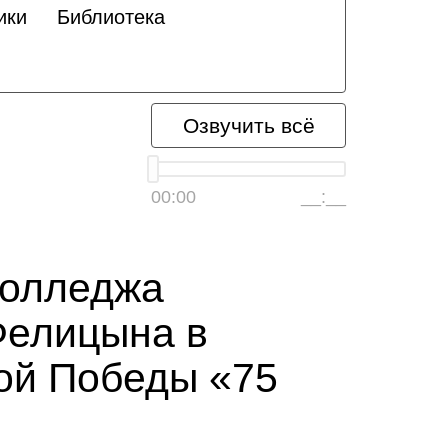
ики
Библиотека
Озвучить всё
00:00
__:__
колледжа
Фелицына в
кой Победы «75