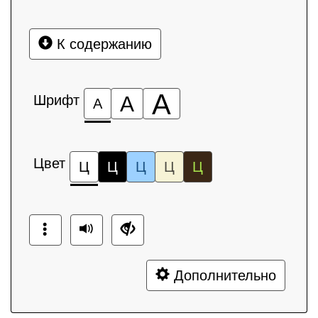
К содержанию
А
Шрифт
А
А
Цвет
Ц
Ц
Ц
Ц
Ц
Дополнительно