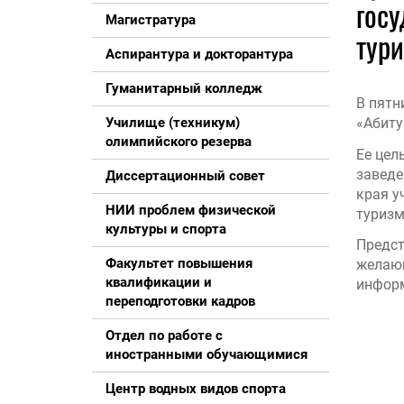
госу
Магистратура
тури
Аспирантура и докторантура
Гуманитарный колледж
В пятн
Училище (техникум)
«Абиту
олимпийского резерва
Ее цел
заведе
Диссертационный совет
края у
НИИ проблем физической
туризм
культуры и спорта
Предст
Факультет повышения
желающ
квалификации и
информ
переподготовки кадров
Отдел по работе с
иностранными обучающимися
Центр водных видов спорта