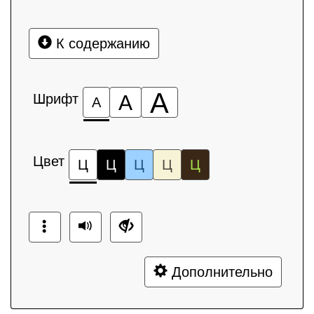
К содержанию
А
Шрифт
А
А
Цвет
Ц
Ц
Ц
Ц
Ц
Дополнительно