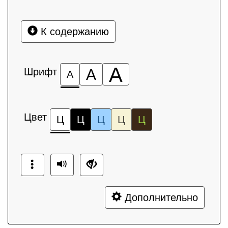
К содержанию
А
Шрифт
А
А
Цвет
Ц
Ц
Ц
Ц
Ц
Дополнительно