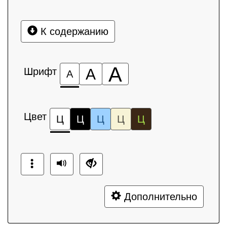
К содержанию
А
Шрифт
А
А
Цвет
Ц
Ц
Ц
Ц
Ц
Дополнительно