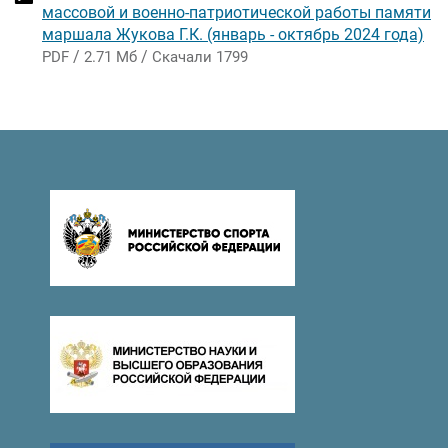
массовой и военно-патриотической работы памяти
маршала Жукова Г.К. (январь - октябрь 2024 года)
/
/
PDF
2.71 Мб
Скачали 1799