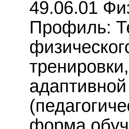
49.06.01 Фи
Профиль: Т
физическог
тренировки,
адаптивной
(педагогиче
форма обуч