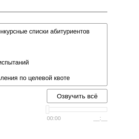
нкурсные списки абитуриентов
испытаний
ления по целевой квоте
Озвучить всё
00:00
__:__