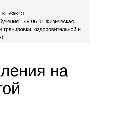
ю КГУФКСТ
бучения - 49.06.01 Физическая
й тренировки, оздоровительной и
я)
вления на
той