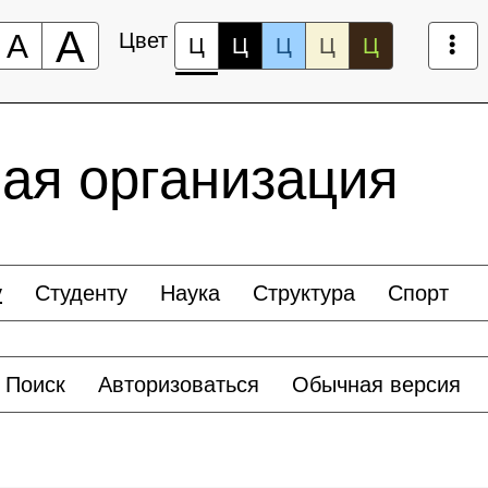
А
А
Цвет
Ц
Ц
Ц
Ц
Ц
ая организация
у
Студенту
Наука
Структура
Спорт
Поиск
Авторизоваться
Обычная версия