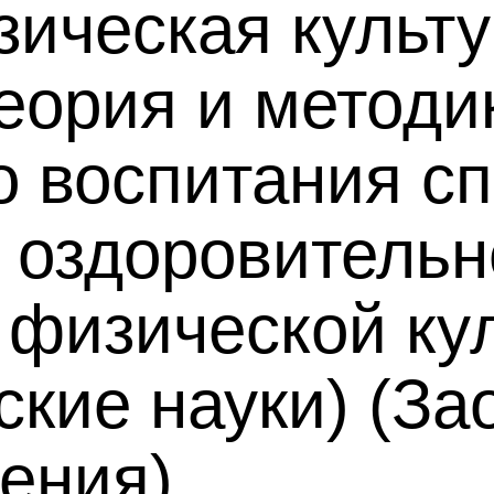
зическая культу
еория и методи
о воспитания с
 оздоровительн
 физической ку
ские науки) (За
ения)