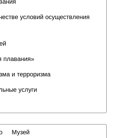
ования
ачестве условий осуществления
ей
я плавания»
зма и терроризма
льные услуги
о
Музей