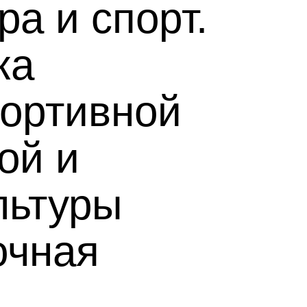
ра и спорт.
ка
портивной
ой и
льтуры
очная