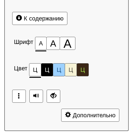
К содержанию
А
Шрифт
А
А
Цвет
Ц
Ц
Ц
Ц
Ц
Дополнительно